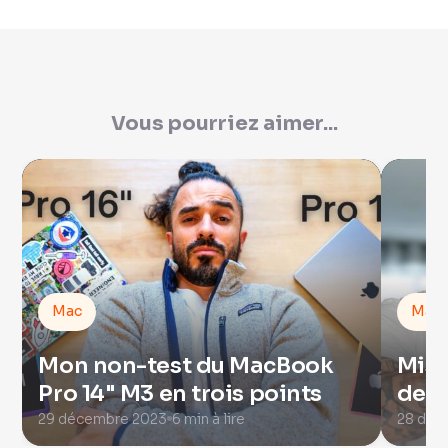
Vous pourriez aimer...
Mac
Mac
Mon non-test du MacBook
Mise
Pro 14" M3 en trois points
de r
29 décembre 2023
6 min à lire
28 déc