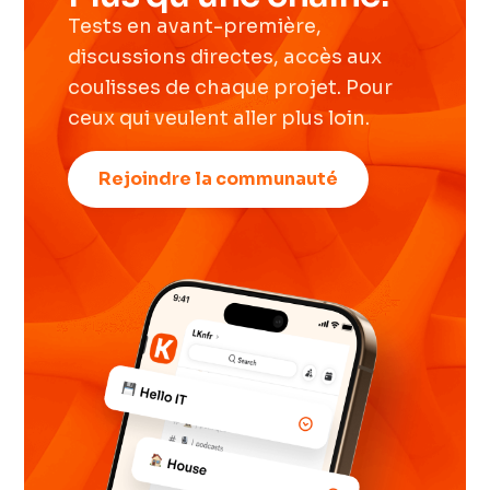
Tests en avant-première,
discussions directes, accès aux
coulisses de chaque projet. Pour
ceux qui veulent aller plus loin.
Rejoindre la communauté