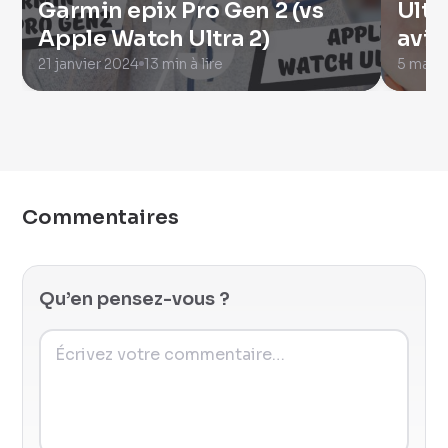
Garmin epix Pro Gen 2 (vs
Ultr
Apple Watch Ultra 2)
avis
21 janvier 2024
13 min à lire
5 mai 
Commentaires
Qu’en pensez-vous ?