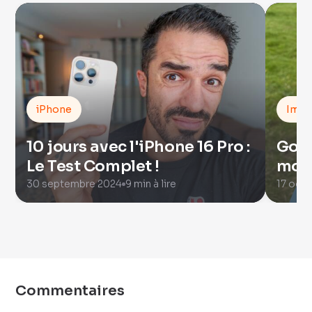
iPhone
Imag
10 jours avec l'iPhone 16 Pro :
GoPr
Le Test Complet !
mois
30 septembre 2024
9 min à lire
17 oct
Commentaires