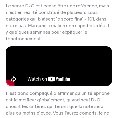
Le score DxO est censé être une référence, mais
il est en réalité constitué de plusieurs sous-
catégories qui biaisent le score final - 101, dans
notre cas. Marques a réalisé une superbe vidéo il
y quelques semaines pour expliquer le
fonctionnement.
Il est donc compliqué d'affirmer qu'un téléphone
est le meilleur globalement, quand seul DxO
choisit les critères qui feront que la note sera
plus ou moins élevée. Vous l'aurez compris, je ne