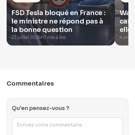
FSD Tesla bloqué en France :
Waym
le ministre ne répond pas à
camé
la bonne question
elles
23 juillet 2026
17 min à lire
4 août
Commentaires
Qu’en pensez-vous ?