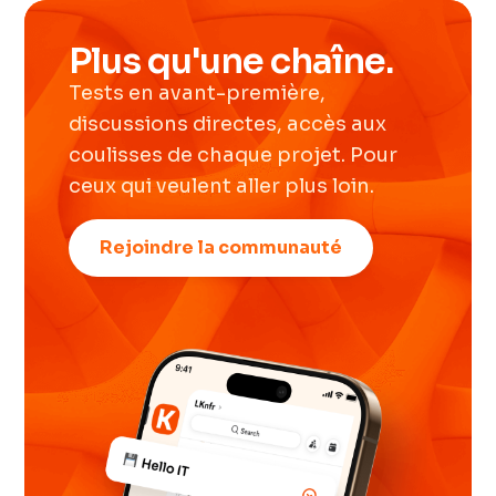
Plus qu'une chaîne.
Tests en avant-première,
discussions directes, accès aux
coulisses de chaque projet. Pour
ceux qui veulent aller plus loin.
Rejoindre la communauté