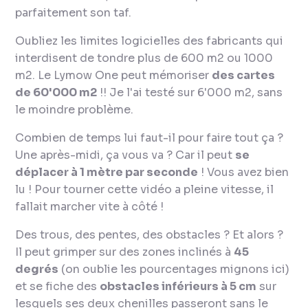
parfaitement son taf.
Oubliez les limites logicielles des fabricants qui
interdisent de tondre plus de 600 m2 ou 1000
m2. Le Lymow One peut mémoriser
des cartes
de 60'000 m2
!! Je l'ai testé sur 6'000 m2, sans
le moindre problème.
Combien de temps lui faut-il pour faire tout ça ?
Une après-midi, ça vous va ? Car il peut
se
déplacer à 1 mètre par seconde
! Vous avez bien
lu ! Pour tourner cette vidéo a pleine vitesse, il
fallait marcher vite à côté !
Des trous, des pentes, des obstacles ? Et alors ?
Il peut grimper sur des zones inclinés à
45
degrés
(on oublie les pourcentages mignons ici)
et se fiche des
obstacles inférieurs à 5 cm
sur
lesquels ses deux chenilles passeront sans le