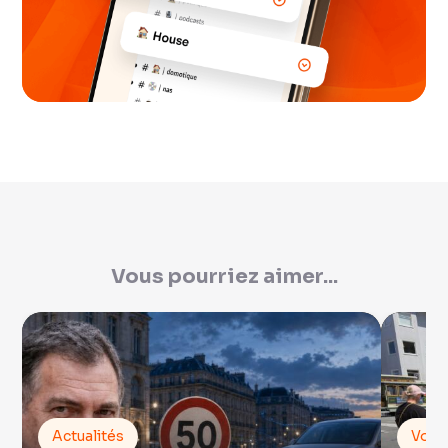
Vous pourriez aimer...
Actualités
Voit