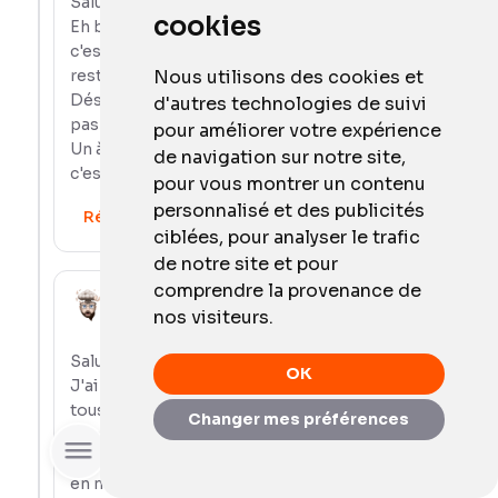
Salut Paul,
cookies
Eh beh, si une heure de charge tous les 4-6 mois
c'est compliqué pour toi, je n'imagine pas la
Nous utilisons des cookies et
reste…
Désolé, mais il faut être réaliste. Un an ce n'est
d'autres technologies de suivi
pas le strict minimum pour un produit connecté.
pour améliorer votre expérience
Un à deux MOIS c'est le strict minimum. Un an,
de navigation sur notre site,
c'est du luxe.
pour vous montrer un contenu
personnalisé et des publicités
Répondre
ciblées, pour analyser le trafic
de notre site et pour
comprendre la provenance de
Paul
nos visiteurs.
2 décembre 2025
Salut LoKan,
OK
J'ai déjà suffisamment de choses à rehcarger,
tous les jours, une serrure je ne veux pas y
Changer mes préférences
penser je ne veux pas m'embêter avec ça.
Rechercher
Oui c'est du luxe un an peut-être pour toi, mais
en même temps au prix auquel elle est vendue...