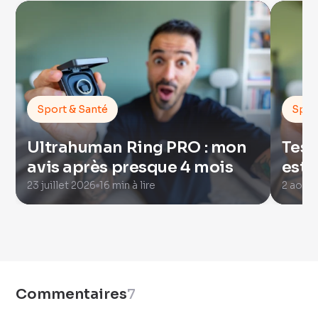
Sport & Santé
Spor
Ultrahuman Ring PRO : mon
Test
avis après presque 4 mois
est 
23 juillet 2026
16 min à lire
2 août
Commentaires
7