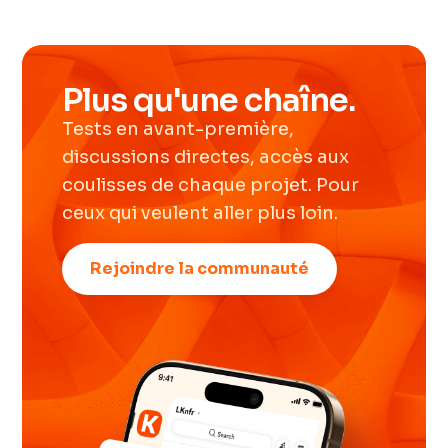
Plus qu'une chaîne.
Tests en avant-première,
discussions directes, accès aux
coulisses de chaque projet. Pour
ceux qui veulent aller plus loin.
Rejoindre la communauté