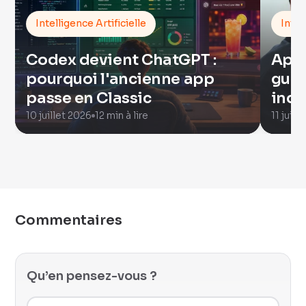
Intelligence Artificielle
Intel
Codex devient ChatGPT :
Appl
pourquoi l'ancienne app
guer
passe en Classic
indu
10 juillet 2026
12 min à lire
11 juill
Commentaires
Qu’en pensez-vous ?