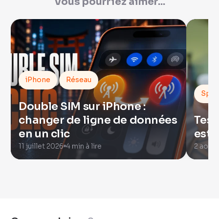
Vous pourriez aimer...
iPhone
Réseau
Spor
Double SIM sur iPhone :
changer de ligne de données
Test
en un clic
est 
11 juillet 2026
4 min à lire
2 août