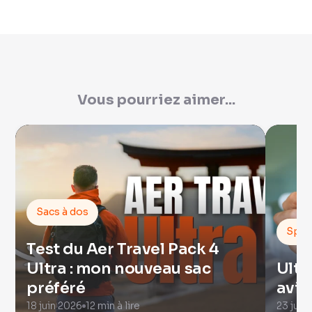
Vous pourriez aimer...
Sacs à dos
Spor
Test du Aer Travel Pack 4
Ultra : mon nouveau sac
Ultr
préféré
avis
18 juin 2026
12 min à lire
23 juil