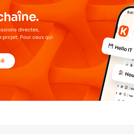
chaîne.
ussions directes,
 projet. Pour ceux qui
té