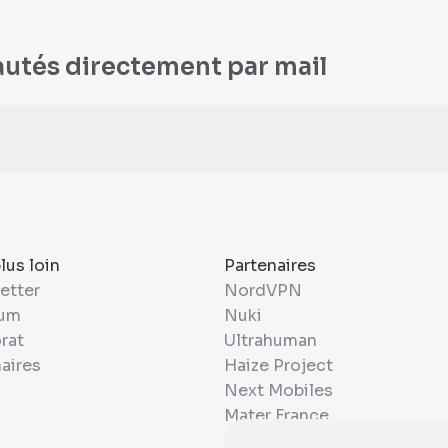
autés directement par mail
plus loin
Partenaires
etter
NordVPN
ium
Nuki
rat
Ultrahuman
aires
Haize Project
Next Mobiles
Mater France