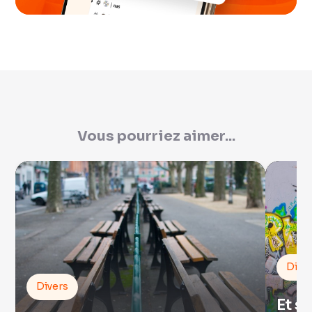
Vous pourriez aimer...
Dive
Divers
Et s