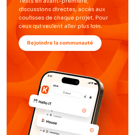
Tests en avant-première,
discussions directes, accès aux
coulisses de chaque projet. Pour
ceux qui veulent aller plus loin.
Rejoindre la communauté