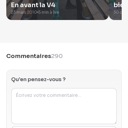
En avant la V4
bien
23 mars 2010
5 min à lire
30 déc
Commentaires
290
Qu’en pensez-vous ?