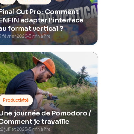
Final Cut Pro : Comment
ENFIN adapter l’interface
au format vertical ?
5 février 2026
3 min à lire
Productivité
Une journée de Pomodoro /
Comment je travaille
22 juillet 2025
5 min à lire