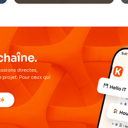
chaîne.
ussions directes,
 projet. Pour ceux qui
té