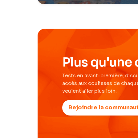
Plus qu'une 
Tests en avant-première, disc
accès aux coulisses de chaque
veulent aller plus loin.
Rejoindre la communau