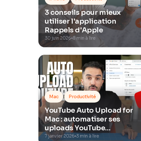
3 conseils pour mieux
utiliser l'application
Rappels d'Apple
30 juin 2026
8 min à lire
Mac
Productivité
YouTube Auto Upload for
Mac : automatiser ses
uploads YouTube
proprement sur macOS
7 janvier 2026
3 min à lire