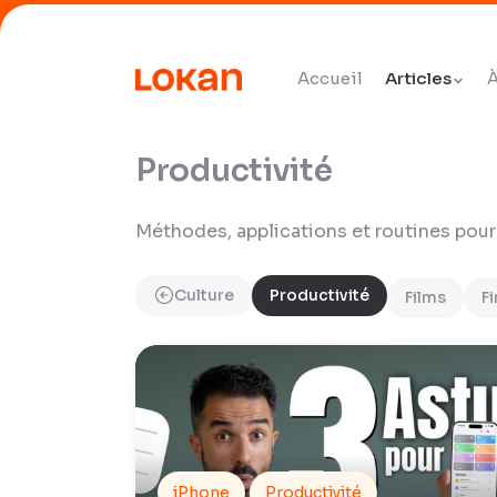
Accueil
Articles
À
Productivité
Méthodes, applications et routines pour
Culture
Productivité
Films
F
iPhone
Productivité