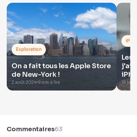
iPad
Exploration
Les 
On a fait tous les Apple Store
j'ai
de New-York !
iPh
2 août 2024
9 min à lire
16 janv
Commentaires
63