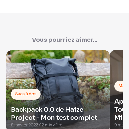
Vous pourriez aimer...
Mac
Sacs à dos
App
Backpack 0.0 de Haize
Touc
Project - Mon test complet
Mini
8 janvier 2023
12 min à lire
9 mai 