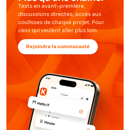
Tests en avant-première,
discussions directes, accès aux
coulisses de chaque projet. Pour
ceux qui veulent aller plus loin.
Rejoindre la communauté