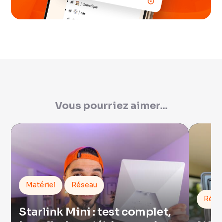
Vous pourriez aimer...
Matériel
Réseau
Rése
Starlink Mini : test complet,