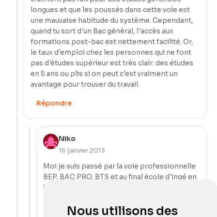
longues et que les poussés dans cette voie est
une mauvaise habitude du système. Cependant,
quand tu sort d'un Bac général, l'accès aux
formations post-bac est nettement facilité. Or,
le taux d'emploi chez les personnes qui ne font
pas d'études supérieur est très clair: des études
en 5 ans ou plis si on peut c'est vraiment un
avantage pour trouver du travail.
Répondre
Niko
16 janvier 2013
Moi je suis passé par la voie professionnelle
BEP, BAC PRO, BTS et au final école d'ingé en
info. Si tu as la motivation et les résultat tu
peux aller en post-bac mais c'est moins
Nous utilisons des
faciles que par la voies général.