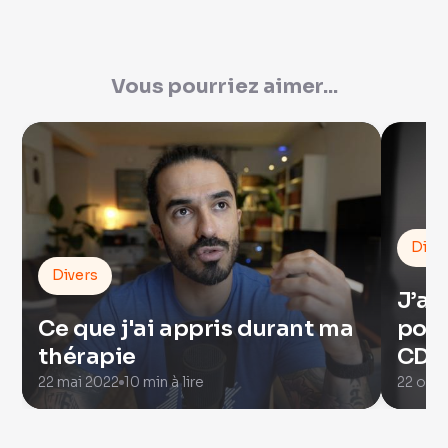
Vous pourriez aimer...
Dive
Divers
J’ai
Ce que j'ai appris durant ma
pour
thérapie
CDI
22 mai 2022
10 min à lire
22 oct