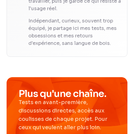
travailler, puis je garde ce qui résiste à
l'usage réel.
Indépendant, curieux, souvent trop
équipé, je partage ici mes tests, mes
obsessions et mes retours
d'expérience, sans langue de bois.
Plus qu'une chaîne.
Tests en avant-première,
discussions directes, accès aux
coulisses de chaque projet. Pour
ceux qui veulent aller plus loin.