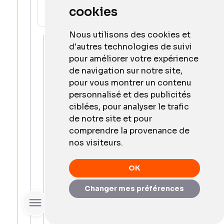
cookies
Répondre
Nous utilisons des cookies et
d'autres technologies de suivi
CharlesDesign
pour améliorer votre expérience
16 janvier 2013
de navigation sur notre site,
ouais en effet
pour vous montrer un contenu
personnalisé et des publicités
Répondre
ciblées, pour analyser le trafic
de notre site et pour
comprendre la provenance de
Guillaume
nos visiteurs.
17 janvier 2013
Je suis exactement dans le même cas
OK
que toi... J'ai fait un BAC Pro MSMA
(Maintenance des Systèmes Mécaniques
Changer mes préférences
Automatisés) pour me diriger ensuite
Rechercher
vers un BTS IG ARLE (Informatique de
Gestion, Administration des Réseaux