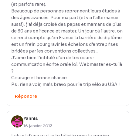
(et parfois rare).
Beaucoup de personnes reprennent leurs études à
des âges avancés. Pour ma part (et via l'alternance
aussi), j'ai déjà croisé des papas et mamans de plus
de 30 ans en licence et master. Un jour où l'autre, on
se rend compte qu'en France la barrière du diplôme
est un frein pour gravir les échelons d'entreprises
bridées par les conventions collectives...
J'aime bien l'intitulé d'un de tes cours :
communication écrite orale lol. Webmaster es-tu là
?
Courage et bonne chance.
P.s : rien à voir, mais bravo pour le trip vélo au USA !
Répondre
Yannis
16 janvier 2013
Lokan ! d'une part je te félicite pour ta reprise