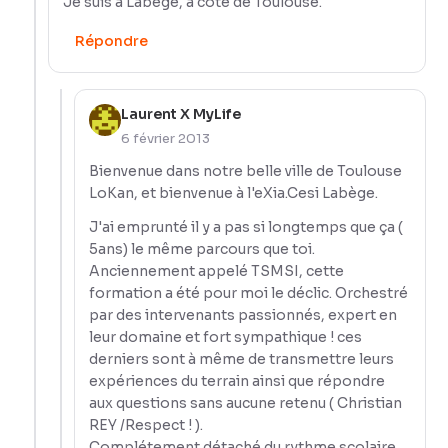
Je suis à Labège, à côté de Toulouse.
Répondre
Laurent X MyLife
6 février 2013
Bienvenue dans notre belle ville de Toulouse
LoKan, et bienvenue à l'eXia.Cesi Labège.
J'ai emprunté il y a pas si longtemps que ça (
5ans) le même parcours que toi.
Anciennement appelé TSMSI, cette
formation a été pour moi le déclic. Orchestré
par des intervenants passionnés, expert en
leur domaine et fort sympathique ! ces
derniers sont à même de transmettre leurs
expériences du terrain ainsi que répondre
aux questions sans aucune retenu ( Christian
REY /Respect ! ).
Complétement détaché du rythme scolaire