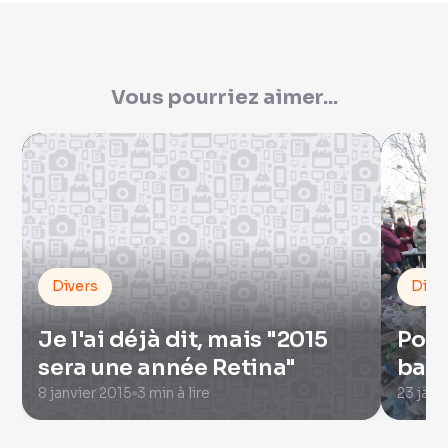
Vous pourriez aimer...
Divers
Dive
Je l'ai déjà dit, mais "2015
Pour
sera une année Retina"
band
8 janvier 2015
3 min à lire
23 janv