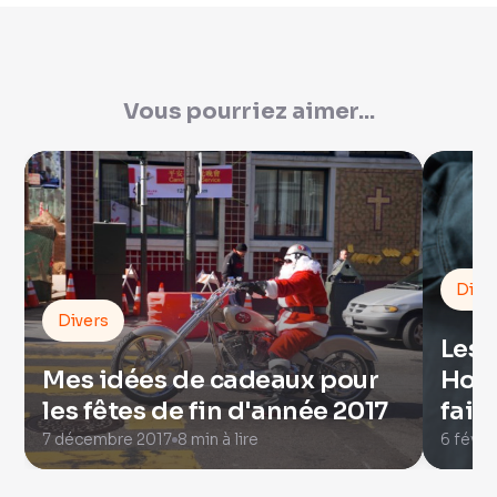
Vous pourriez aimer...
Dive
Divers
Les 
Mes idées de cadeaux pour
Home
les fêtes de fin d'année 2017
fait
7 décembre 2017
8 min à lire
6 févri