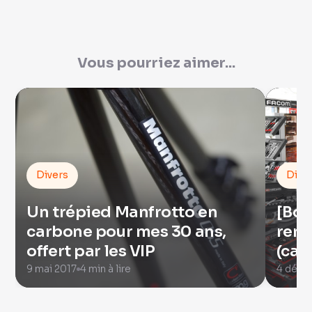
Vous pourriez aimer...
Divers
Dive
Un trépied Manfrotto en
[Bon
carbone pour mes 30 ans,
remi
offert par les VIP
(cad
9 mai 2017
4 min à lire
4 déce