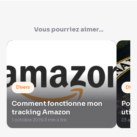
Vous pourriez aimer...
Divers
Dive
Comment fonctionne mon
Pour
tracking Amazon
util
1 octobre 2019
3 min à lire
23 avri