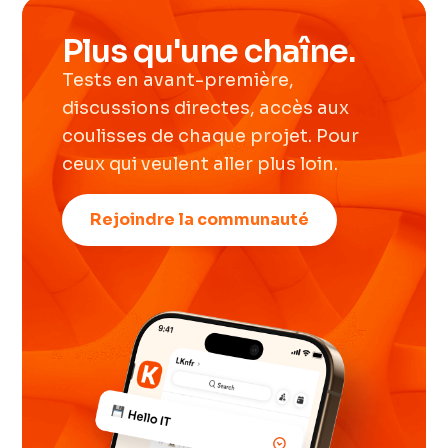
Plus qu'une chaîne.
Tests en avant-première,
discussions directes, accès aux
coulisses de chaque projet. Pour
ceux qui veulent aller plus loin.
Rejoindre la communauté