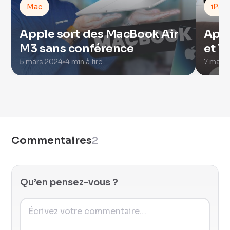
Mac
iPad
Apple sort des MacBook Air
Appl
M3 sans conférence
et l
5 mars 2024
4 min à lire
7 mai 
Commentaires
2
Qu’en pensez-vous ?