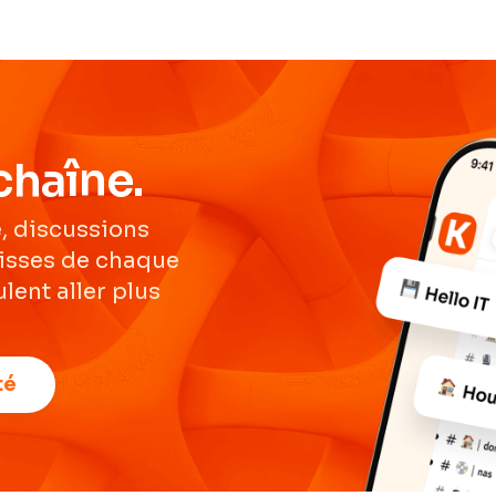
chaîne.
, discussions
lisses de chaque
lent aller plus
té