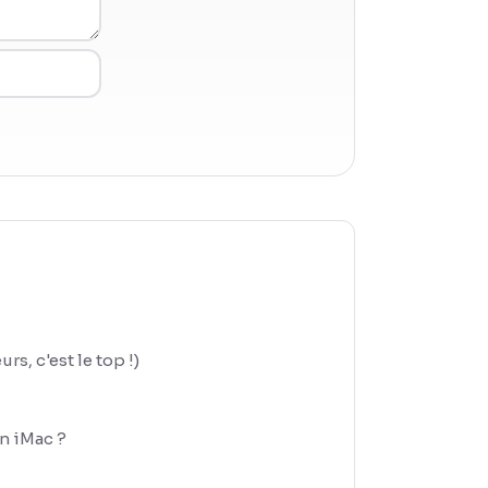
s, c'est le top !)
on iMac ?