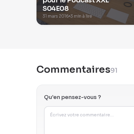
pour le Podcast XXL
S04E08
31 mars 2016
3 min à lire
Commentaires
91
Qu’en pensez-vous ?