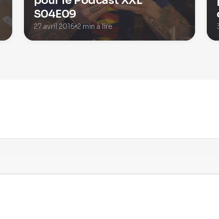
pour le Podcast XXL
S04E09
27 avril 2016
2 min à lire