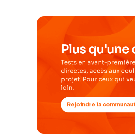
Plus qu'une 
Tests en avant-première
directes, accès aux cou
projet. Pour ceux qui veu
loin.
Rejoindre la communau