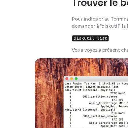
Trouver le b
Pour indiquer au Termina
demander à "diskutil" la
diskutil list
Vous voyez à présent ch