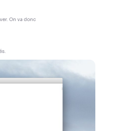
uver. On va donc
és.