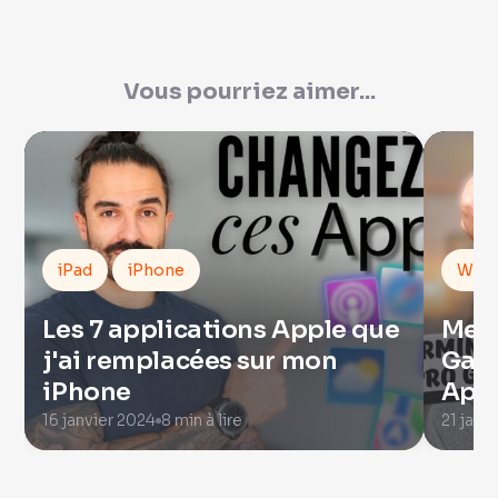
Vous pourriez aimer...
iPad
iPhone
Watc
Les 7 applications Apple que
Mes 
j'ai remplacées sur mon
Garm
iPhone
Appl
16 janvier 2024
8 min à lire
21 janv