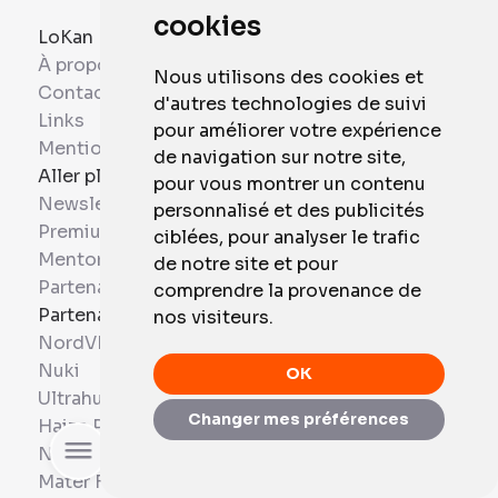
cookies
LoKan
À propos
Nous utilisons des cookies et
Contact
d'autres technologies de suivi
Links
pour améliorer votre expérience
Mentions légales
de navigation sur notre site,
Aller plus loin
pour vous montrer un contenu
Newsletter
personnalisé et des publicités
Premium
ciblées, pour analyser le trafic
Mentorat
de notre site et pour
Partenaires
comprendre la provenance de
Partenaires
nos visiteurs.
NordVPN
Nuki
OK
Ultrahuman
Changer mes préférences
Haize Project
Rechercher
Next Mobiles
Mater France