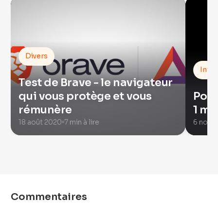
Divers
Intel
Test de Brave - le navigateur
qui vous protège et vous
Pour
rémunère
1 mi
18 août 2020
7 min à lire
6 nove
Commentaires