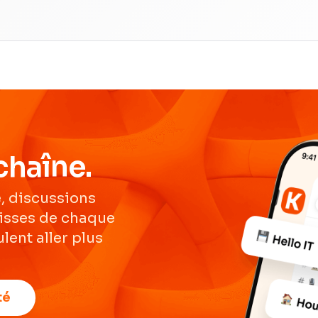
chaîne.
, discussions
lisses de chaque
lent aller plus
té