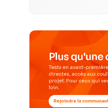
Plus qu'une 
Tests en avant-première
directes, accès aux cou
projet. Pour ceux qui veu
loin.
Rejoindre la communau