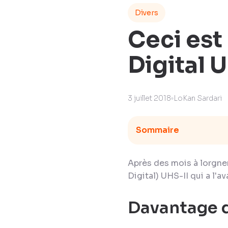
Divers
Ceci est
Digital 
3 juillet 2018
LoKan Sardari
Sommaire
Après des mois à lorgner
Digital) UHS-II qui a l'a
Davantage d