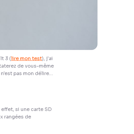
t 3 (
lire mon test
), j'ai
staterez de vous-même
e n'est pas mon délire…
n effet, si une carte SD
ux rangées de