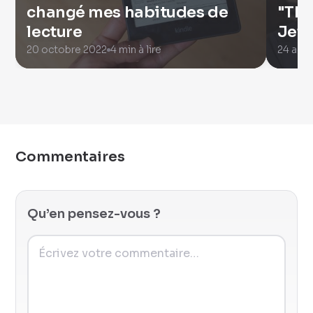
changé mes habitudes de
"The
lecture
Jeff
20 octobre 2022
4 min à lire
24 aoû
Commentaires
Qu’en pensez-vous ?