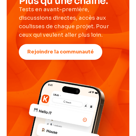
Plus qu'une chaîne.
Tests en avant-première,
discussions directes, accès aux
coulisses de chaque projet. Pour
ceux qui veulent aller plus loin.
Rejoindre la communauté