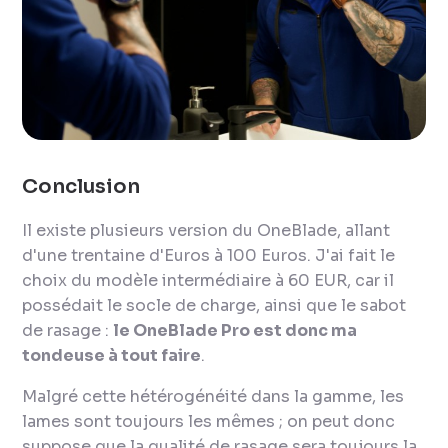
Conclusion
Il existe plusieurs version du OneBlade, allant
d'une trentaine d'Euros à 100 Euros. J'ai fait le
choix du modèle intermédiaire à 60 EUR, car il
possédait le socle de charge, ainsi que le sabot
de rasage :
le OneBlade Pro est donc ma
tondeuse à tout faire
.
Malgré cette hétérogénéité dans la gamme, les
lames sont toujours les mêmes ; on peut donc
suppose que la qualité de rasage sera toujours la