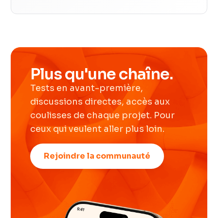
Plus qu'une chaîne.
Tests en avant-première,
discussions directes, accès aux
coulisses de chaque projet. Pour
ceux qui veulent aller plus loin.
Rejoindre la communauté