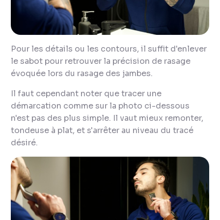
Pour les détails ou les contours, il suffit d'enlever
le sabot pour retrouver la précision de rasage
évoquée lors du rasage des jambes.
Il faut cependant noter que tracer une
démarcation comme sur la photo ci-dessous
n'est pas des plus simple. Il vaut mieux remonter,
tondeuse à plat, et s'arrêter au niveau du tracé
désiré.