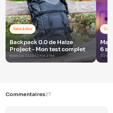
Sacs à dos
Cour
Backpack 0.0 de Haize
Ma p
Project - Mon test complet
6 se
8 janvier 2023
12 min à lire
30 mar
Commentaires
27