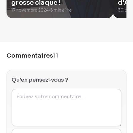
grosse claque !
d'Ap
17 novembre 2024
5 min à lire
30 oct
Commentaires
11
Qu’en pensez-vous ?