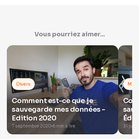
Vous pourriez aimer...
Divers
Mac
Comment est-ce que je
Comm
sauvegarde mes données -
sauv
Edition 2020
Édit
7 septembre 2020
6 min à lire
31 juill