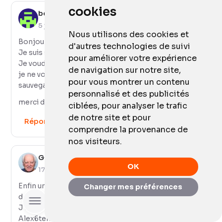
cookies
bernard
5 juillet 2022
Nous utilisons des cookies et
Bonjour,
d'autres technologies de suivi
Je suis sous CCC6...
pour améliorer votre expérience
Je voudrais récupérer un mail effacé par erreur mais
de navigation sur notre site,
je ne vois pas de moyen d'accéder aux mails dans la
pour vous montrer un contenu
sauvegarde
personnalisé et des publicités
merci de votre aide
ciblées, pour analyser le trafic
de notre site et pour
Répondre
comprendre la provenance de
nos visiteurs.
Georges
OK
17 septembre 2022
Enfin une belle réponse pour utiliser CCC6 à la place
Changer mes préférences
de Time Machine qui m'a déjà créé des problèmes.
Rechercher
J'aimerais ta réponse, Lokan, à la question de
Alex6temps. Un peu néophite je ne trouve pas la