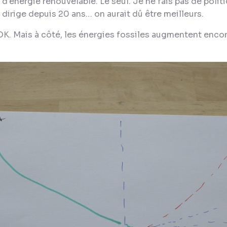
 d'énergie renouvelable. Le seul. Je ne fais pas de politi
e dirige depuis 20 ans… on aurait dû être meilleurs.
 OK. Mais à côté, les énergies fossiles augmentent enco