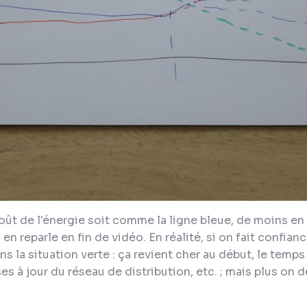
oût de l'énergie soit comme la ligne bleue, de moins en m
 en reparle en fin de vidéo. En réalité, si on fait confia
s la situation verte : ça revient cher au début, le temps 
s à jour du réseau de distribution, etc. ; mais plus on d