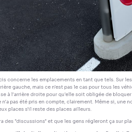
is concerne les emplacements en tant que tels. Sur les T
rrière gauche, mais ce n'est pas le cas pour tous les véhic
se à l'arrière droite pour qu'elle soit obligée de bloque
e n'a pas été pris en compte, clairement. Même si, une no
x places s'il reste des places ailleurs.
ra des "discussions" et que les gens régleront ça sur pla