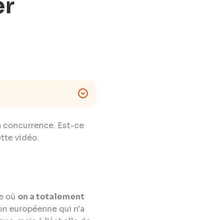
er
a concurrence. Est-ce
tte vidéo.
re où
on a totalement
ion européenne qui n'a