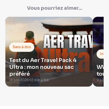
Vous pourriez aimer...
Sacs à dos
Intel
Test du Aer Travel Pack 4
Ultra : mon nouveau sac
WWDC
préféré
tout
18 juin 2026
12 min à lire
9 juin 