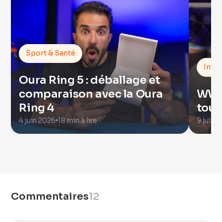
Sport & Santé
Intel
Oura Ring 5 : déballage et
comparaison avec la Oura
WWDC
Ring 4
tout
4 juin 2026
18 min à lire
9 juin 
Commentaires
12