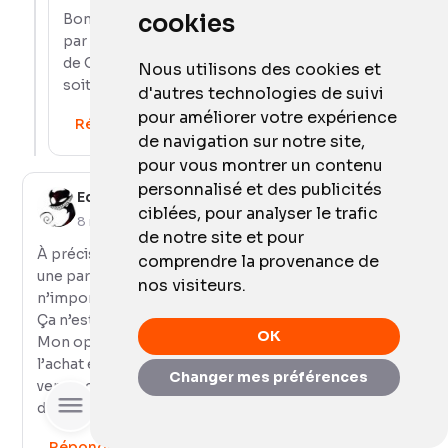
cookies
Bonjour, perso j'ai le même problème. Et ca fini
par mebdonner la migraine. J'attends un retour
de Oakley. E dommage que les séries limitées ne
Nous utilisons des cookies et
soit pas en France pour rayban
d'autres technologies de suivi
pour améliorer votre expérience
Répondre
de navigation sur notre site,
pour vous montrer un contenu
personnalisé et des publicités
Eddy
ciblées, pour analyser le trafic
8 mars 2026
de notre site et pour
À préciser : votre mutuelle peut prendre en charge
comprendre la provenance de
une partie dans le cadre d’une ordonnance, comme
nos visiteurs.
n’importe quel achat de lunettes chez un opticien.
Ça n’est pas négligeable !
OK
Mon opticien m’a permis de tester en live avant
l’achat et j’attend ma paire avec impatience, avec les
Changer mes préférences
verres correcteurs, transition et même progressifs
Rechercher
dans mon cas.
Répondre