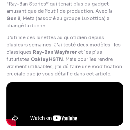
“Ray-Ban Stories” qui tenait plus du gadget
amusant que de l’outil de production. Avec la
Gen 2
, Meta (associé au groupe Luxottica) a
changé la donne.
J’utilise ces lunettes au quotidien depuis
plusieurs semaines. J’ai testé deux modèles : les
classiques
Ray-Ban Wayfarer
et les plus
futuristes
Oakley HSTN
. Mais pour les rendre
vraiment utilisables, j’ai dû faire une modification
cruciale que je vous détaille dans cet article.