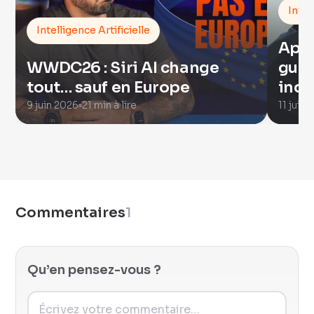
Intel
Intelligence Artificielle
Appl
WWDC26 : Siri AI change
guer
tout… sauf en Europe
indu
9 juin 2026
21 min à lire
11 juill
Commentaires
1
Qu’en pensez-vous ?