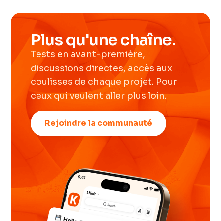
Plus qu'une chaîne.
Tests en avant-première,
discussions directes, accès aux
coulisses de chaque projet. Pour
ceux qui veulent aller plus loin.
Rejoindre la communauté