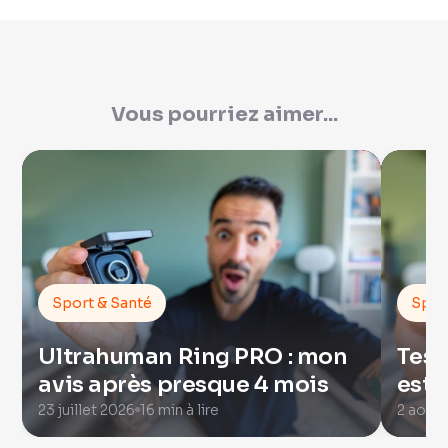
Vous pourriez aimer...
Sport & Santé
Spor
Ultrahuman Ring PRO : mon
Test
avis après presque 4 mois
est 
23 juillet 2026
16 min à lire
2 août