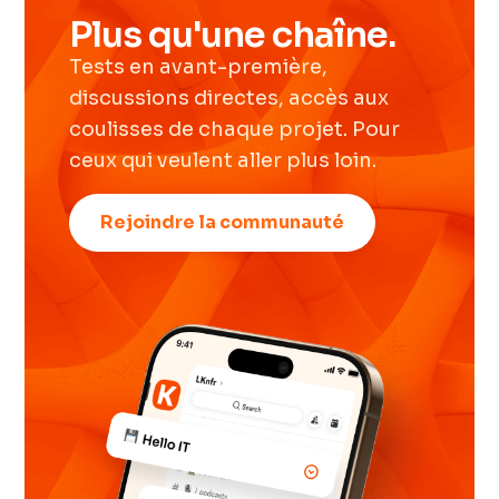
Plus qu'une chaîne.
Tests en avant-première,
discussions directes, accès aux
coulisses de chaque projet. Pour
ceux qui veulent aller plus loin.
Rejoindre la communauté