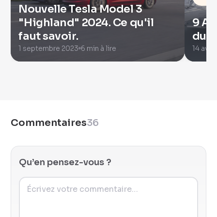
Nouvelle Tesla Model 3
"Highland" 2024. Ce qu'il
9 AS
faut savoir.
dure
1 septembre 2023
6 min à lire
14 avri
Commentaires
36
Qu’en pensez-vous ?