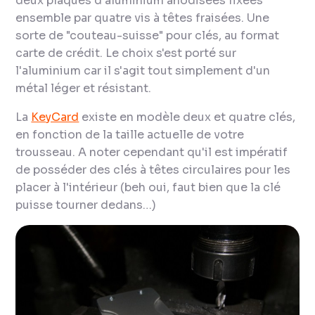
deux plaques d'aluminium anodisées fixées
ensemble par quatre vis à têtes fraisées. Une
sorte de "couteau-suisse" pour clés, au format
carte de crédit. Le choix s'est porté sur
l'aluminium car il s'agit tout simplement d'un
métal léger et résistant.
La
KeyCard
existe en modèle deux et quatre clés,
en fonction de la taille actuelle de votre
trousseau. A noter cependant qu'il est impératif
de posséder des clés à têtes circulaires pour les
placer à l'intérieur (beh oui, faut bien que la clé
puisse tourner dedans…)