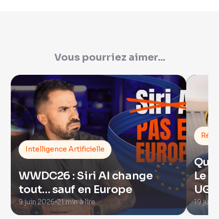
Vous pourriez aimer...
Rése
Intelligence Artificielle
Quel
WWDC26 : Siri AI change
Le c
tout… sauf en Europe
UGRE
9 juin 2026
21 min à lire
19 juill