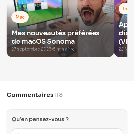
Intel
Mac
Appl
Mes nouveautés préférées
disp
de macOS Sonoma
(VR
27 septembre 2023
5 min à lire
22 févr
Commentaires
118
Qu’en pensez-vous ?