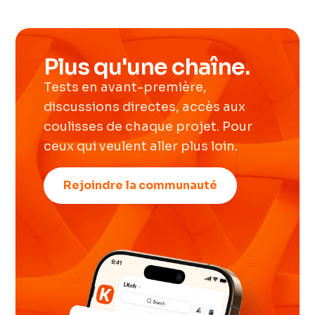
Plus qu'une chaîne.
Tests en avant-première,
discussions directes, accès aux
coulisses de chaque projet. Pour
ceux qui veulent aller plus loin.
Rejoindre la communauté