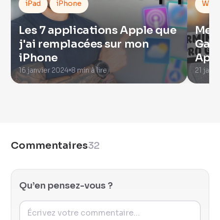
iPad
iPhone
Watc
Les 7 applications Apple que
Mes 
j'ai remplacées sur mon
Garm
iPhone
Appl
16 janvier 2024
8 min à lire
21 janv
Commentaires
32
Qu’en pensez-vous ?