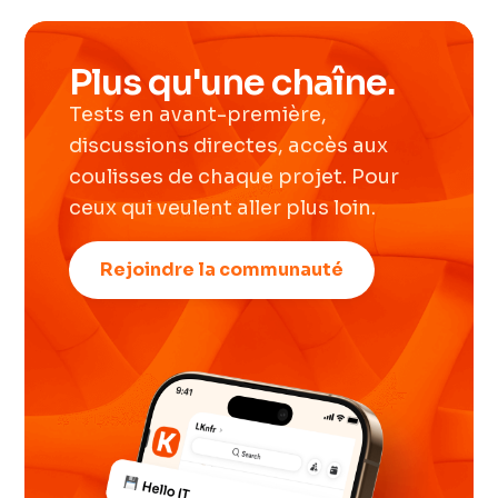
Plus qu'une chaîne.
Tests en avant-première,
discussions directes, accès aux
coulisses de chaque projet. Pour
ceux qui veulent aller plus loin.
Rejoindre la communauté