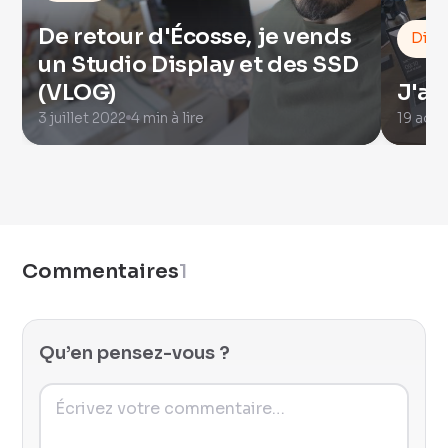
De retour d'Écosse, je vends
Dive
un Studio Display et des SSD
(VLOG)
J'ai
3 juillet 2022
4 min à lire
19 août
Commentaires
1
Qu’en pensez-vous ?