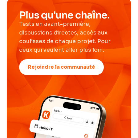
Plus qu'une chaîne.
Tests en avant-première,
discussions directes, accès aux
coulisses de chaque projet. Pour
ceux qui veulent aller plus loin.
Rejoindre la communauté