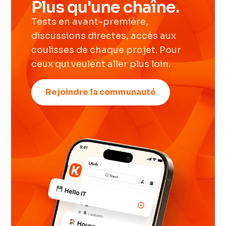
Plus qu'une chaîne.
Tests en avant-première,
discussions directes, accès aux
coulisses de chaque projet. Pour
ceux qui veulent aller plus loin.
Rejoindre la communauté