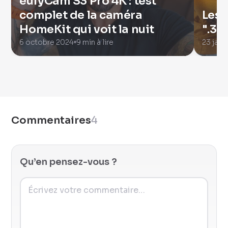
eufyCam S3 Pro 4K : test
complet de la caméra
Les 
HomeKit qui voit la nuit
".3" 
6 octobre 2024
9 min à lire
23 janv
Commentaires
4
Qu’en pensez-vous ?