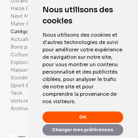
Ultrahuman
Haize Project
Nous utilisons des
Next Mobiles
cookies
Mater France
Catégories
Nous utilisons des cookies et
Actualités
d'autres technologies de suivi
Bons plans
pour améliorer votre expérience
Culture
de navigation sur notre site,
Exploration
pour vous montrer un contenu
Maison et Domotique
personnalisé et des publicités
Société
ciblées, pour analyser le trafic
Sport & Santé
de notre site et pour
Tech
comprendre la provenance de
Voitures
nos visiteurs.
Archives
OK
Changer mes préférences