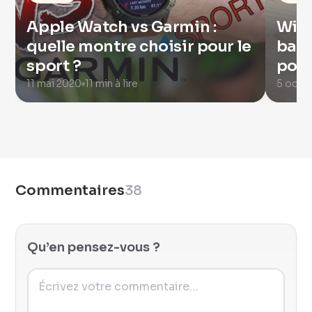
Apple Watch vs Garmin :
With
quelle montre choisir pour le
bala
sport ?
popu
11 mai 2020
11 min à lire
5 octo
Commentaires
38
Qu’en pensez-vous ?