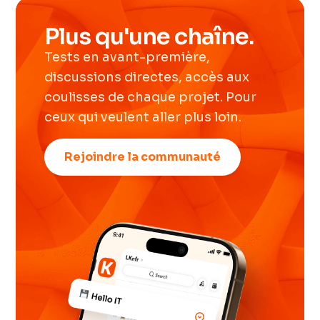
Plus qu'une chaîne.
Tests en avant-première,
discussions directes, accès aux
coulisses de chaque projet. Pour
ceux qui veulent aller plus loin.
Rejoindre la communauté