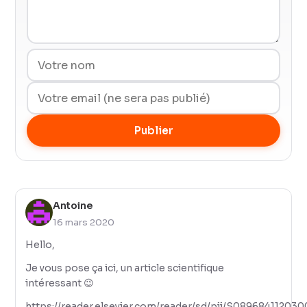
Publier
Antoine
16 mars 2020
Hello,
Je vous pose ça ici, un article scientifique
intéressant 😉
https://reader.elsevier.com/reader/sd/pii/S08968411203