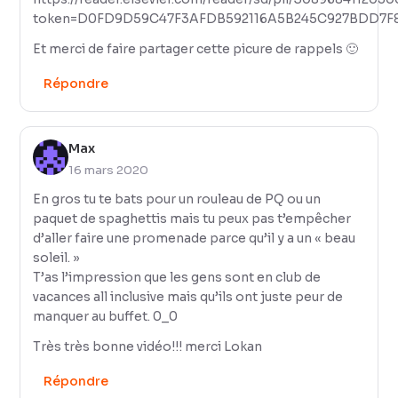
token=D0FD9D59C47F3AFDB592116A5B245C927BDD7F8
Et merci de faire partager cette picure de rappels 🙂
Répondre
Max
16 mars 2020
En gros tu te bats pour un rouleau de PQ ou un
paquet de spaghettis mais tu peux pas t’empêcher
d’aller faire une promenade parce qu’il y a un « beau
soleil. »
T’as l’impression que les gens sont en club de
vacances all inclusive mais qu’ils ont juste peur de
manquer au buffet. 0_0
Très très bonne vidéo!!! merci Lokan
Répondre