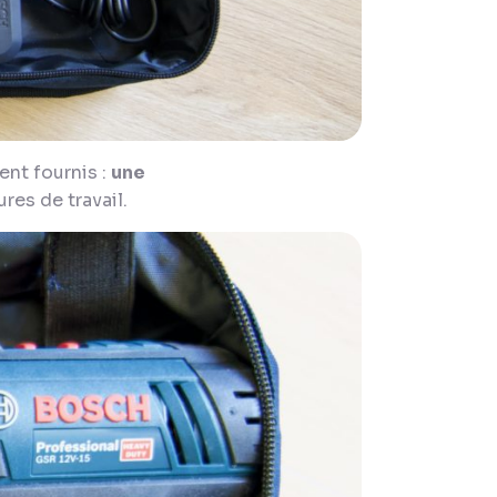
ent fournis :
une
res de travail.