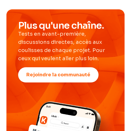
Plus qu'une chaîne.
Tests en avant-première,
discussions directes, accès aux
coulisses de chaque projet. Pour
ceux qui veulent aller plus loin.
Rejoindre la communauté