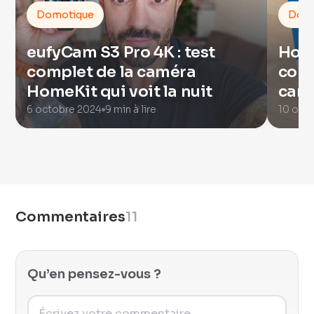
Domotique
Domo
eufyCam S3 Pro 4K : test
Home
complet de la caméra
comm
HomeKit qui voit la nuit
camé
avec
6 octobre 2024
9 min à lire
10 oct
Commentaires
11
Qu’en pensez-vous ?