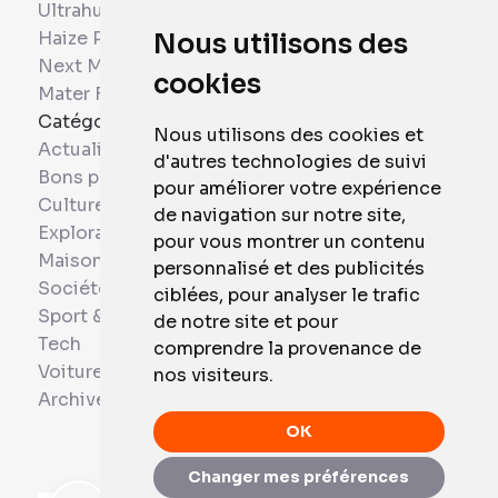
Ultrahuman
Haize Project
Nous utilisons des
Next Mobiles
cookies
Mater France
Catégories
Nous utilisons des cookies et
Actualités
d'autres technologies de suivi
Bons plans
pour améliorer votre expérience
Culture
de navigation sur notre site,
Exploration
pour vous montrer un contenu
Maison et Domotique
personnalisé et des publicités
Société
ciblées, pour analyser le trafic
Sport & Santé
de notre site et pour
Tech
comprendre la provenance de
Voitures
nos visiteurs.
Archives
OK
Changer mes préférences