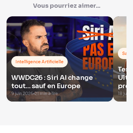
Vous pourriez aimer...
Sacs
Intelligence Artificielle
Test
WWDC26 : Siri AI change
Ultr
tout… sauf en Europe
préf
9 juin 2026
21 min à lire
18 juin