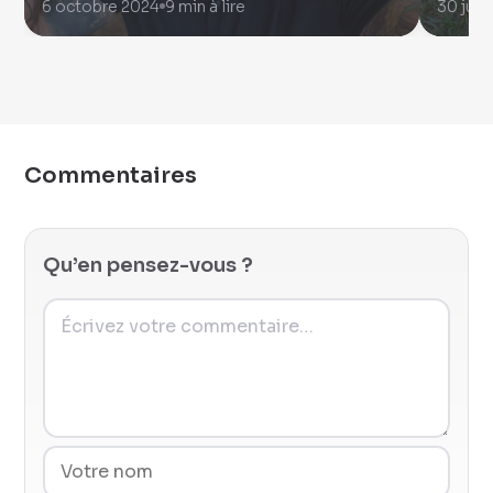
6 octobre 2024
9 min à lire
30 juin
Commentaires
Qu’en pensez-vous ?