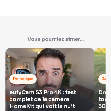
Vous pourriez aimer...
Domotique
Jard
eufyCam S3 Pro 4K : test
Drea
complet de la caméra
tond
HomeKit qui voit la nuit
300