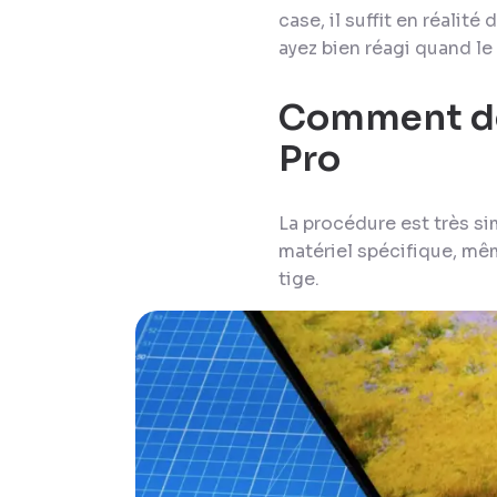
case, il suffit en réali
ayez bien réagi quand le 
Comment dé
Pro
La procédure est très si
matériel spécifique, même
tige.