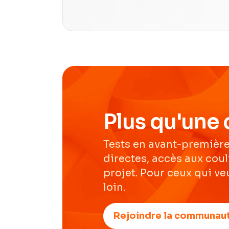
Plus qu'une 
Tests en avant-première
directes, accès aux cou
projet. Pour ceux qui veu
loin.
Rejoindre la communau