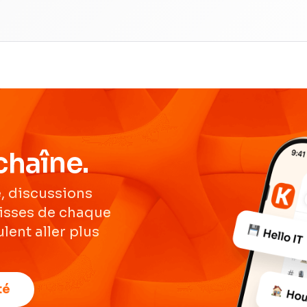
chaîne.
, discussions
lisses de chaque
lent aller plus
té