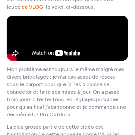
loupé
ce VLOG
, le voici, ci-dessous.
Mon problème est toujours le même malgré mes
divers bricolages : je n'ai pas assez de réseau
sous le
carport
pour que la Tesla puisse se
connecter et faire ses mises à jour. On a passé
trois jours à tester tous les réglages possibles
pour qu'au final j'abandonne et je commande une
deuxième U7 Pro Outdoor.
La plus grosse partie de cette vidéo est
l'installation de cette nouvelle borne Wi-Fi (et