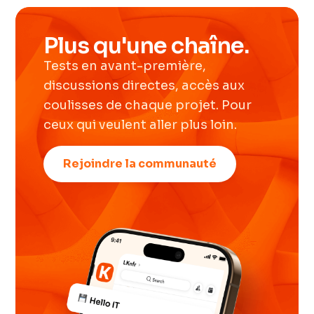
Plus qu'une chaîne.
Tests en avant-première,
discussions directes, accès aux
coulisses de chaque projet. Pour
ceux qui veulent aller plus loin.
Rejoindre la communauté