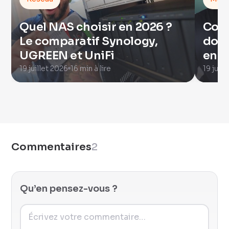
Quel NAS choisir en 2026 ?
Com
Le comparatif Synology,
donn
UGREEN et UniFi
en 2
19 juillet 2026
16 min à lire
19 juill
Commentaires
2
Qu’en pensez-vous ?