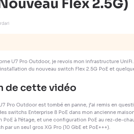
Nouveau Flex 2.5G)
rdari
orne U7 Pro Outdoor, je revois mon infrastructure UniFi
 installation du nouveau switch Flex 2.5G PoE et quelques
n de cette vidéo
U7 Pro Outdoor est tombé en panne, j’ai remis en questi
is des switchs Enterprise 8 PoE dans mon ancienne maiso
n PoE à l’étage, et une configuration PoE au rez-de-chaus
h par un seul gros XG Pro (10 GbE et PoE+++).