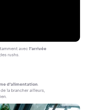
 notamment avec
l'arrivée
des rushs.
me d'alimentation
.
e la brancher ailleurs,
ien.