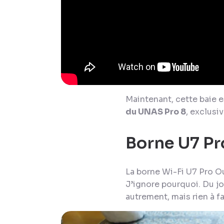
Maintenant, cette baie 
du UNAS Pro 8
, exclusi
Borne U7 P
La borne Wi-Fi U7 Pro 
J’ignore pourquoi. Du jo
autrement, mais rien à fai