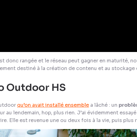
est donc rangée et le réseau peut gagner en maturité,
vement destiné à la création de contenu et au stockage 
ro Outdoor HS
Outdoor
qu’on avait installé ensemble
a lâché : un
problè
ur au lendemain, hop, plus rien. J’ai évidemment essayé d
re. Elle est revenue une ou deux fois à la vie, puis plus r