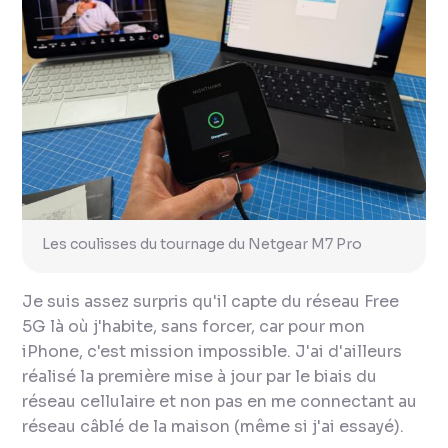
Les coulisses du tournage du Netgear M7 Pro
Je suis assez surpris qu'il capte du réseau Free
5G là où j'habite, sans forcer, car pour mon
iPhone, c'est mission impossible. J'ai d'ailleurs
réalisé la première mise à jour par le biais du
réseau cellulaire et non pas en me connectant au
réseau câblé de la maison (même si j'ai essayé).