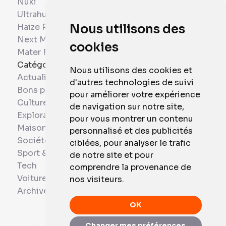
Nuki
Ultrahuman
Haize Project
Nous utilisons des
Next Mobiles
cookies
Mater France
Catégories
Nous utilisons des cookies et
Actualités
d'autres technologies de suivi
Bons plans
pour améliorer votre expérience
Culture
de navigation sur notre site,
Exploration
pour vous montrer un contenu
Maison et Domotique
personnalisé et des publicités
Société
ciblées, pour analyser le trafic
Sport & Santé
de notre site et pour
Tech
comprendre la provenance de
Voitures
nos visiteurs.
Archives
OK
Changer mes préférences