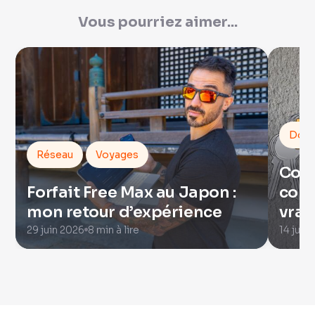
Vous pourriez aimer...
Domo
Réseau
Voyages
Com
Forfait Free Max au Japon :
conn
mon retour d’expérience
vrai
29 juin 2026
8 min à lire
14 juin