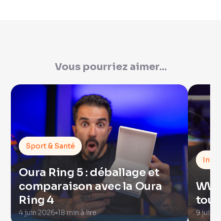
Vous pourriez aimer...
Sport & Santé
Intel
Oura Ring 5 : déballage et
comparaison avec la Oura
WWDC
Ring 4
tout
4 juin 2026
18 min à lire
9 juin 